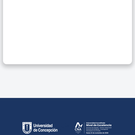
Explorando El
Contenido Y
Herramientas De
IEEE Xplore