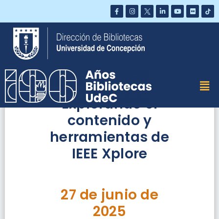
Saltar
al
contenido
Explorando el
contenido y
herramientas de
IEEE Xplore
27 de junio de
2025