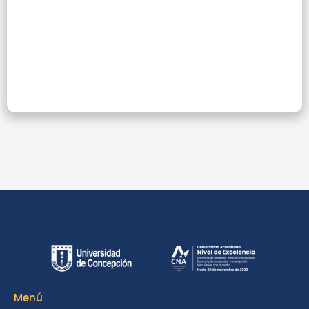
“PILARES DE
CHIWAY ANTÜ”
Menú