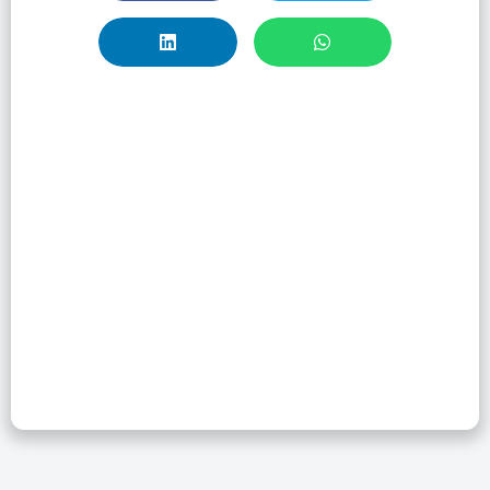
Encuentre La
Mejor Revista
Para Publicar A
Través De
EndNote Online Y
Master Journal
List De Clarivate