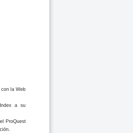
n con la Web
 Index a su
 el ProQuest
ción.