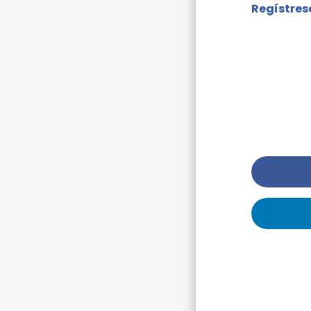
Regístres
I
Dis