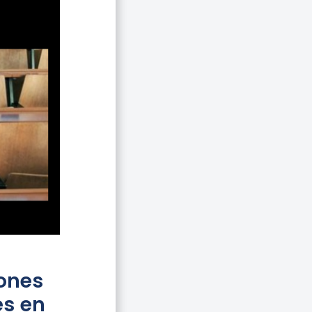
ones
es en