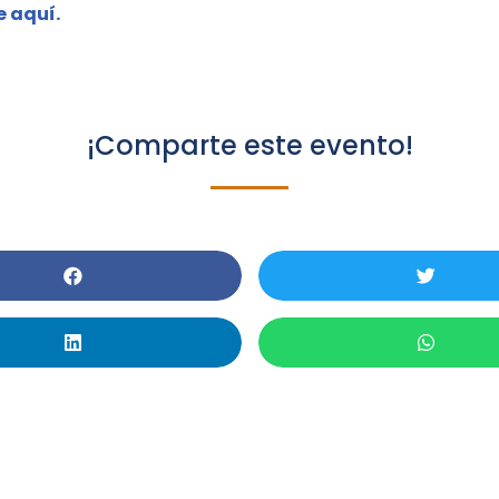
e aquí.
¡Comparte este evento!
Descubra Nuevas Ideas 
nnovaciones Con ProQue
sertations & Theses En