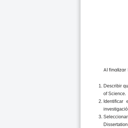
Al finaliza
Describir q
of Science.
Identifica
investigació
Seleccionar
Dissertatio