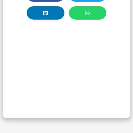
Descubra La
Tendencia En La
Investigación
Regional A Través
De Web Of
Science Y Scielo
Citation Index