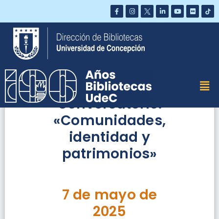
Saltar
al
contenido
Conversatorio:
«Comunidades,
identidad y
patrimonios»
7 de mayo de
2025