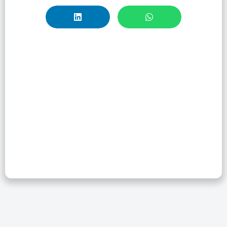
Conoce Los
Operadores De
Búsqueda De
WoS Y Cómo
Hacer Búsquedas
Avanzadas