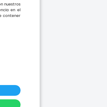
on nuestros
encia en el
be contener