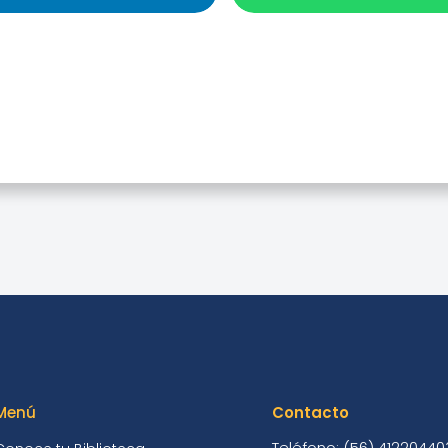
curso De Micro-Relato
Terror Cósmico
Menú
Contacto
Teléfono: (56) 41220440