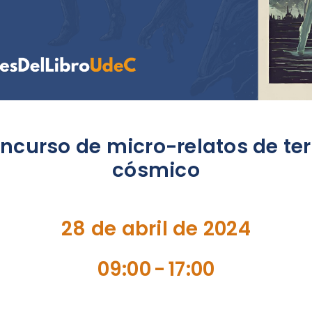
ncurso de micro-relatos de ter
cósmico
28 de abril de 2024
09:00
-
17:00