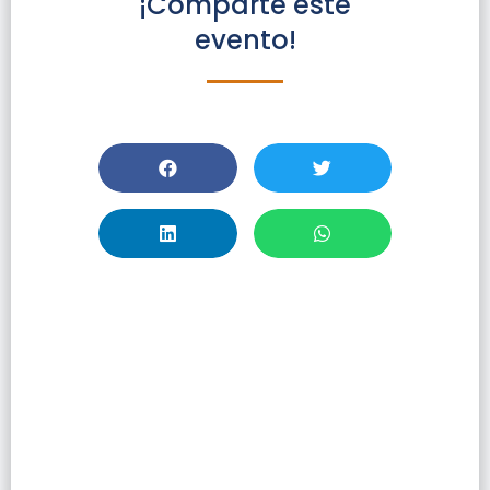
¡Comparte este
evento!
Capacitación:
Introducción A
CAS SciFinder Y
Búsqueda De
Referencia