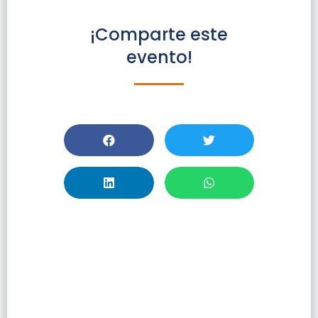
¡Comparte este
evento!
Capacitación :
Descubra Las
Herramientas De
Apoyo De Wiley
Para El Autor