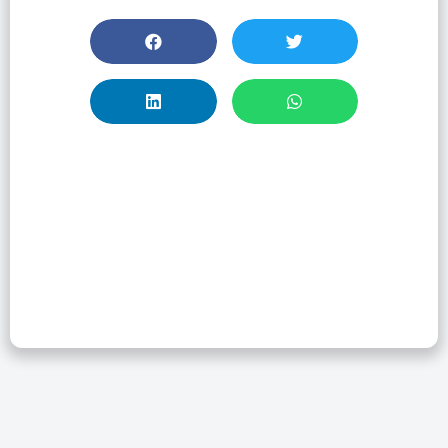
Capacitación
CAS: Información
De Síntesis Y
Retrosíntesis