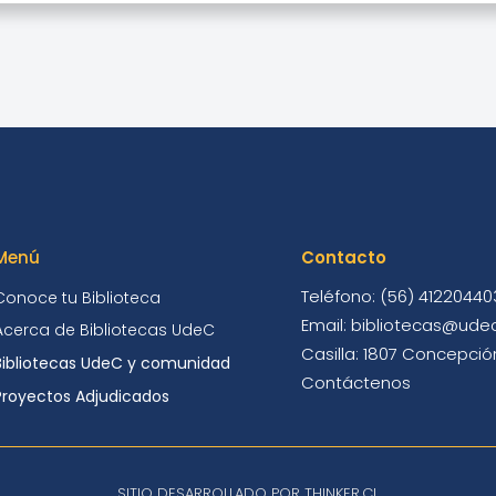
Menú
Contacto
Teléfono: (56) 41220440
Conoce tu Biblioteca
Email: bibliotecas@udec
Acerca de Bibliotecas UdeC
Casilla: 1807 Concepción
Bibliotecas UdeC y comunidad
Contáctenos
Proyectos Adjudicados
SITIO DESARROLLADO POR THINKER.CL